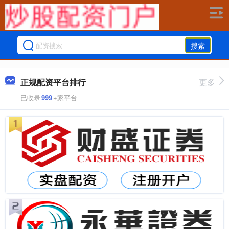
搜索
正规配资平台排行
更多
已收录
999
+家平台