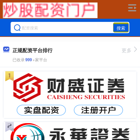
搜索
正规配资平台排行
更多
已收录
999
+家平台