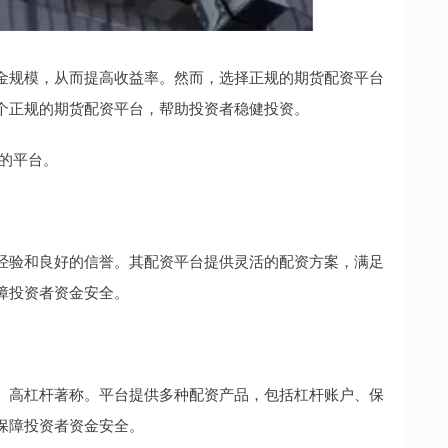
金规模，从而提高收益率。然而，选择正规的期货配资平台
个正规的期货配资平台，帮助投资者稳健投资。
照的平台。
经验和良好的信誉。其配资平台提供灵活的配资方案，满足
障投资者资金安全。
、高杠杆著称。平台提供多种配资产品，包括杠杆账户、保
保障投资者资金安全。