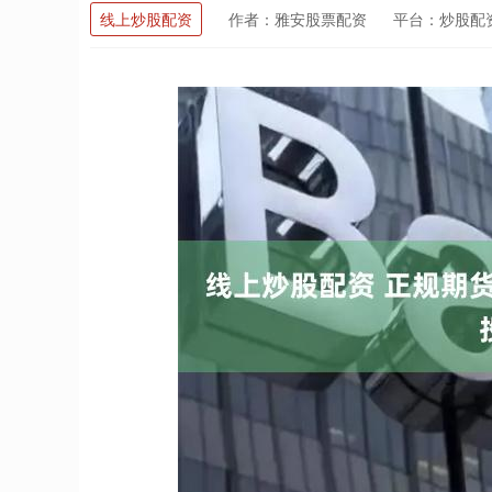
线上炒股配资
作者：雅安股票配资
平台：炒股配