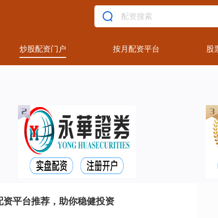
炒股配资门户
按月配资平台
股
配资平台推荐，助你稳健投资