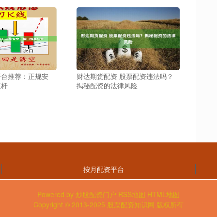
平台推荐：正规安
财达期货配资 股票配资违法吗？
杠杆
揭秘配资的法律风险
按月配资平台
Powered by
炒股配资门户
RSS地图
HTML地图
Copyright
© 2013-2025
股票配资知识网
版权所有