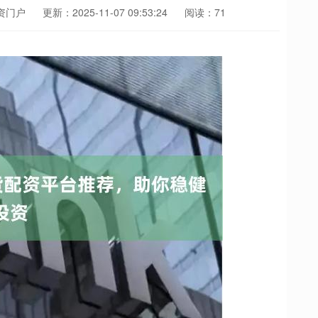
资门户
更新：2025-11-07 09:53:24
阅读：71