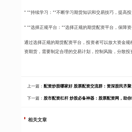
* **持续学习：**不断学习期货知识和交易技巧，提高
* **选择正规平台：**选择正规的期货配资平台，保障
通过选择正规的期货配资平台，投资者可以放大资金规
资期货，需要制定合理的交易计划，控制风险，分散投
上一篇：
配资炒股哪家好 股票配资交流群：资深股民齐
下一篇：
股市配资杠杆 炒股必备神器：股票配资网，助你
相关文章