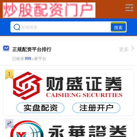
搜索
正规配资平台排行
更多
已收录
999
+家平台