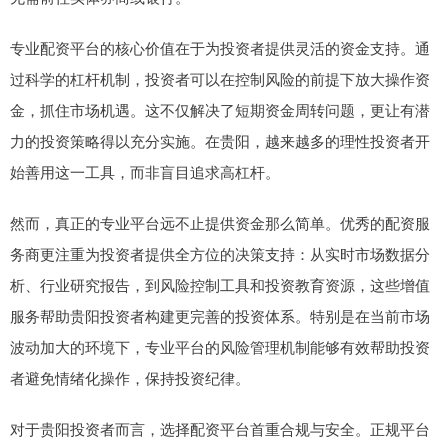
专业配资平台的核心价值在于为投资者提供灵活的资金支持。通
过科学的杠杆机制，投资者可以在控制风险的前提下放大操作资
金，抓住市场机遇。这不仅解决了短期资金周转问题，更让有潜
力的投资策略得以充分实施。在贵阳，越来越多的理性投资者开
始善用这一工具，而非盲目追求高杠杆。
然而，真正的专业平台远不止提供资金那么简单。优秀的配资服
务商更注重为投资者提供全方位的决策支持：从实时市场数据分
析、行业研究报告，到风险控制工具和投资教育资源，这些增值
服务帮助贵阳投资者构建更完善的投资体系。特别是在当前市场
波动加大的环境下，专业平台的风险管理机制能够有效帮助投资
者避免情绪化操作，保持投资纪律。
对于贵阳投资者而言，选择配资平台首重合规与安全。正规平台