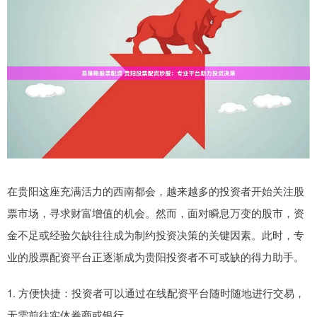
在贵阳这座充满活力的西南都会，越来越多的投资者开始关注股
票市场，寻求财富增值的机会。然而，面对瞬息万变的股市，资
金不足或经验欠缺往往成为制约投资决策的关键因素。此时，专
业的股票配资平台正逐渐成为贵阳投资者不可或缺的得力助手。
1. 方便快捷：投资者可以通过在线配资平台随时随地进行交易，
无需前往实体券商或银行。