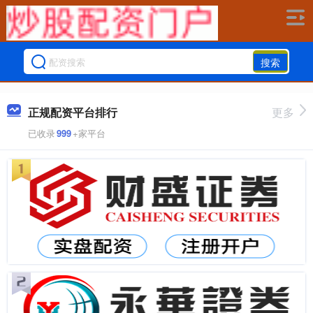
搜索
正规配资平台排行
更多
已收录
999
+家平台