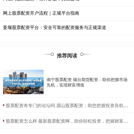
网上股票配资开户流程｜正规平台指南
姜堰股票配资平台：安全可靠的配资服务与正规渠道
推荐阅读
南宁股票配资 烟台期货配资：助你把握市场
先机，实现财富增值
​股票配资有专门的论坛吗 眉山股票配资：助您把握投资良机，实现财富增值
​股票配资怎么样 最新股票配资网，助你轻松投资，把握财富先机