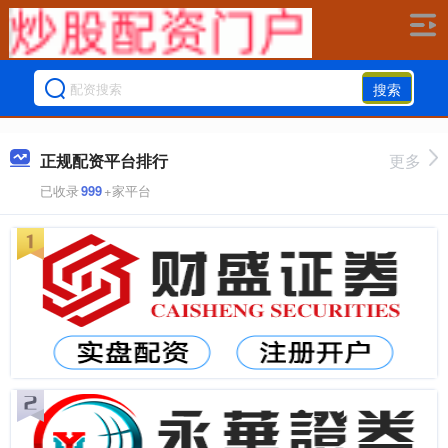
搜索
正规配资平台排行
更多
已收录
999
+家平台