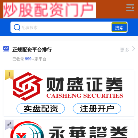
搜索
正规配资平台排行
更多
已收录
999
+家平台