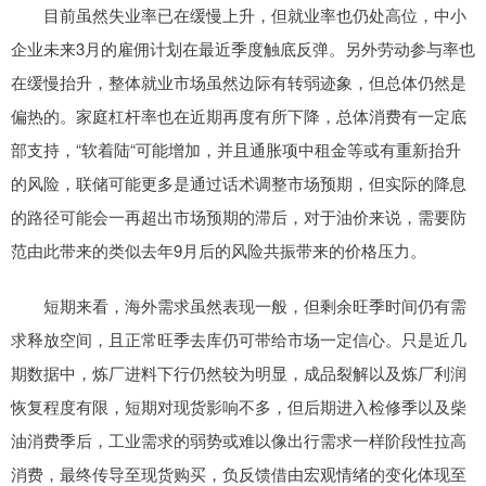
目前虽然失业率已在缓慢上升，但就业率也仍处高位，中小
企业未来3月的雇佣计划在最近季度触底反弹。另外劳动参与率也
在缓慢抬升，整体就业市场虽然边际有转弱迹象，但总体仍然是
偏热的。家庭杠杆率也在近期再度有所下降，总体消费有一定底
部支持，“软着陆“可能增加，并且通胀项中租金等或有重新抬升
的风险，联储可能更多是通过话术调整市场预期，但实际的降息
的路径可能会一再超出市场预期的滞后，对于油价来说，需要防
范由此带来的类似去年9月后的风险共振带来的价格压力。
短期来看，海外需求虽然表现一般，但剩余旺季时间仍有需
求释放空间，且正常旺季去库仍可带给市场一定信心。只是近几
期数据中，炼厂进料下行仍然较为明显，成品裂解以及炼厂利润
恢复程度有限，短期对现货影响不多，但后期进入检修季以及柴
油消费季后，工业需求的弱势或难以像出行需求一样阶段性拉高
消费，最终传导至现货购买，负反馈借由宏观情绪的变化体现至