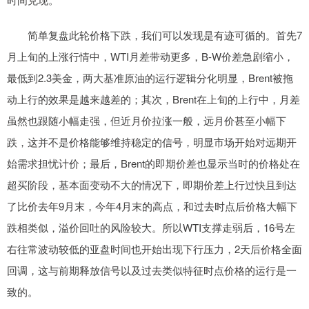
简单复盘此轮价格下跌，我们可以发现是有迹可循的。首先7
月上旬的上涨行情中，WTI月差带动更多，B-W价差急剧缩小，
最低到2.3美金，两大基准原油的运行逻辑分化明显，Brent被拖
动上行的效果是越来越差的；其次，Brent在上旬的上行中，月差
虽然也跟随小幅走强，但近月价拉涨一般，远月价甚至小幅下
跌，这并不是价格能够维持稳定的信号，明显市场开始对远期开
始需求担忧计价；最后，Brent的即期价差也显示当时的价格处在
超买阶段，基本面变动不大的情况下，即期价差上行过快且到达
了比价去年9月末，今年4月末的高点，和过去时点后价格大幅下
跌相类似，溢价回吐的风险较大。所以WTI支撑走弱后，16号左
右往常波动较低的亚盘时间也开始出现下行压力，2天后价格全面
回调，这与前期释放信号以及过去类似特征时点价格的运行是一
致的。