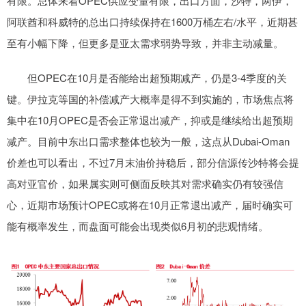
有限。总体来看OPEC供应变量有限，出口方面，沙特，两伊，
阿联酋和科威特的总出口持续保持在1600万桶左右/水平，近期甚
至有小幅下降，但更多是亚太需求弱势导致，并非主动减量。
但OPEC在10月是否能给出超预期减产，仍是3-4季度的关
键。伊拉克等国的补偿减产大概率是得不到实施的，市场焦点将
集中在10月OPEC是否会正常退出减产，抑或是继续给出超预期
减产。目前中东出口需求整体也较为一般，这点从Dubai-Oman
价差也可以看出，不过7月末油价持稳后，部分信源传沙特将会提
高对亚官价，如果属实则可侧面反映其对需求确实仍有较强信
心，近期市场预计OPEC或将在10月正常退出减产，届时确实可
能有概率发生，而盘面可能会出现类似6月初的悲观情绪。