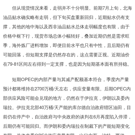
但从现货情况来看，走弱并不十分明显。前期7月上旬，北海
油品贴水确实略有走弱，但下旬买盘重新回归，近期贴水仍有支
撑，其他的地中海以及西非油品贴水总体走弱幅度也有限，由于
价格中枢下行，现货市场总体小幅转好，叠加近期仍然是需求旺
季，海外炼厂进料增加，即便目前水平也只有中性，且后期仍有
可能回落，但短期支撑是仍然存在的，这点需要正视。近期油价
在79-81区间左右得到一定支撑，也是因为短期基本面有所持稳。
短期OPEC的内部产量与其减产配额基本符合，季度内产量
预计都将维持在2700万桶/天左右，供应变量有限。后期OPEC内
部供应风险可能会兑现的地方，仍然在于伊拉克，伊朗以及委内
瑞拉。伊拉克北部40万桶/天产能的库尔德自治政府辖区油田，目
前仍在停产中，自治政府与中央政府的谈判在6月再度陷入停滞，
后期仍有可能回归。而伊朗和委内瑞拉在制裁下的产能短期变化