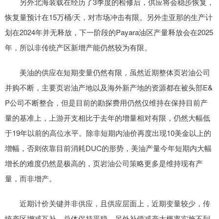
另外北海装载在经历了3季度的检修后，供应将会稳步恢复，
恢复量预计在15万桶/天，对市场冲击有限。另外圭亚那的生产计
划在2024年并无释放，下一阶段的Payara油区产量释放会在2025
年，所以非传统产区新增产能仍然较为有限。
美油的供应在短期变量仍然有限，虽然近期整体页岩油公司
并购不断，主要页岩油产地以及海外新产地的资源都在被头部E&
P公司不断整合，但是目前的勘探费用仍然仅维持在保持目前产
量的基准上，上游开支相比于去年的增量相对有限，仍然大幅低
于19年以前的高位水平。除非短期内油价再度出现10美金以上的
增幅，否则依靠目前消耗DUC的形势，美油产量今年短期内大幅
增长的难度仍然是极高的，页岩油公司策略更多是维持现有产
量，而非增产。
近期计价关键并非供应，且供应层面上，近期变量较少，传
统产区增减互补，总体保持平稳，另外补偿减产大概率实施不到